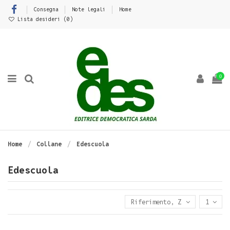
Consegna
Note legali
Home
Lista desideri (
0
)
0
Home
Collane
Edescuola
Edescuola
Riferimento, Z - A
1