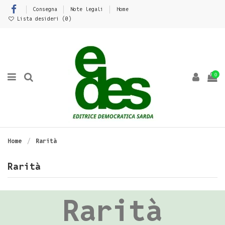
Consegna
Note legali
Home
Lista desideri (
0
)
0
Home
Rarità
Rarità
Rarità