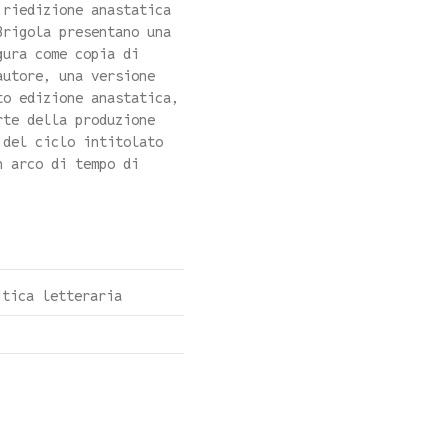
 riedizione anastatica
Brigola presentano una
gura come copia di
autore, una versione
to edizione anastatica,
rte della produzione
 del ciclo intitolato
n arco di tempo di
itica letteraria