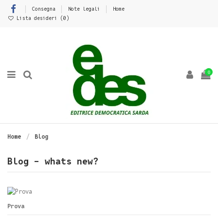
Consegna
Note legali
Home
Lista desideri (
0
)
0
Home
Blog
Blog - whats new?
Prova