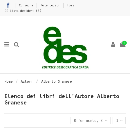
Consegna
Note legali
Home
Lista desideri (
0
)
0
Home
Autori
Alberto Granese
Elenco dei libri dell'Autore Alberto
Granese
Riferimento, Z - A
1