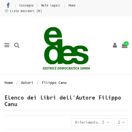
Consegna
Note legali
Home
Lista desideri (
0
)
0
Home
Autori
Filippo Canu
Elenco dei libri dell'Autore Filippo
Canu
Riferimento, Z - A
2