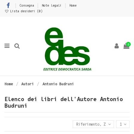
Consegna
Note legali
Home
Lista desideri (
0
)
0
Home
Autori
Antonio Budruni
Elenco dei libri dell'Autore Antonio
Budruni
Riferimento, Z - A
1