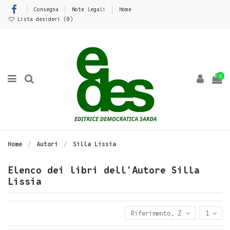
Consegna
Note legali
Home
Lista desideri (
0
)
0
Home
Autori
Silla Lissia
Elenco dei libri dell'Autore Silla
Lissia
Riferimento, Z - A
1