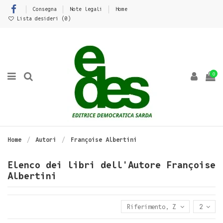
Consegna
Note legali
Home
Lista desideri (
0
)
0
Home
Autori
Françoise Albertini
Elenco dei libri dell'Autore Françoise
Albertini
Riferimento, Z - A
2