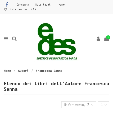
Consegna
Note legali
Home
Lista desideri (
0
)
0
Home
Autori
Francesca Sanna
Elenco dei libri dell'Autore Francesca
Sanna
Riferimento, Z - A
1