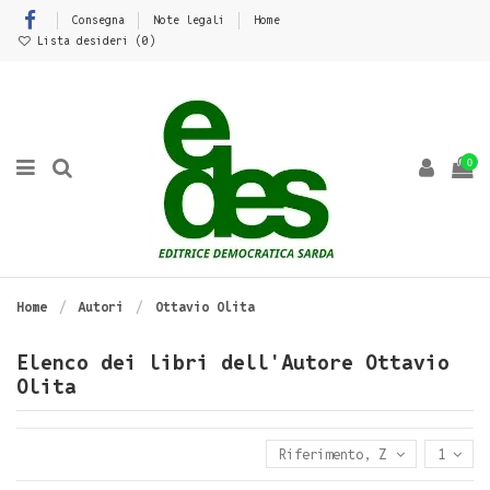
Consegna
Note legali
Home
Lista desideri (
0
)
0
Home
Autori
Ottavio Olita
Elenco dei libri dell'Autore Ottavio
Olita
Riferimento, Z - A
1