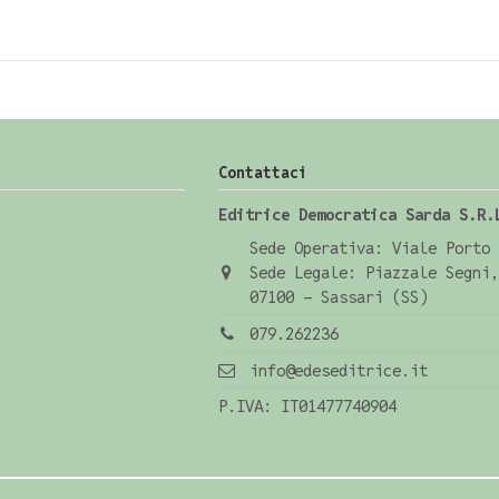
Contattaci
Editrice Democratica Sarda S.R.
Sede Operativa: Viale Porto 
Sede Legale: Piazzale Segni,
07100 - Sassari (SS)
079.262236
info@edeseditrice.it
P.IVA: IT01477740904