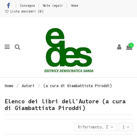
Consegna
Note legali
Home
Lista desideri (
0
)
0
Home
Autori
(a cura di Giambattista Piroddi)
Elenco dei libri dell'Autore (a cura
di Giambattista Piroddi)
Riferimento, Z - A
1