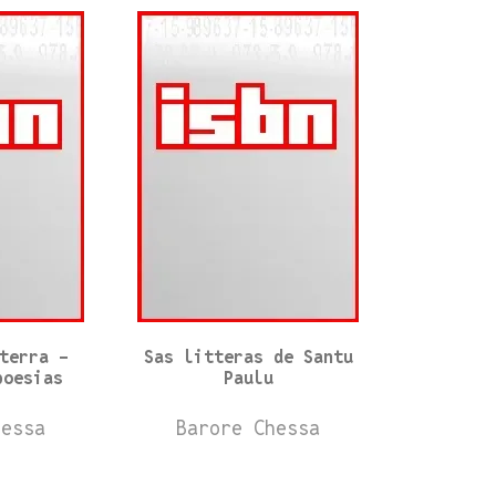
terra -
Sas litteras de Santu
poesias
Paulu
hessa
Barore Chessa