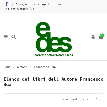
Consegna
Note legali
Home
Lista desideri (
0
)
0
Home
Autori
Francesco Bua
Elenco dei libri dell'Autore Francesco
Bua
Riferimento, Z - A
4