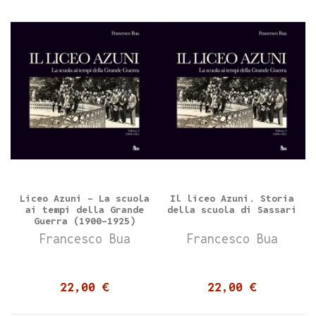
Liceo Azuni - La scuola
Il liceo Azuni. Storia
ai tempi della Grande
della scuola di Sassari
Guerra (1900-1925)
Volume 2°
Francesco Bua
Francesco Bua
22,00 €
22,00 €