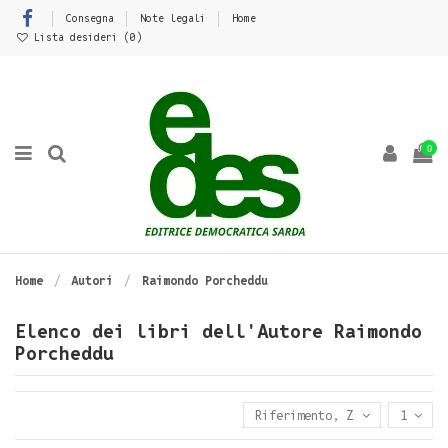
Consegna
Note legali
Home
Lista desideri (
0
)
0
Home
Autori
Raimondo Porcheddu
Elenco dei libri dell'Autore Raimondo
Porcheddu
Riferimento, Z - A
1