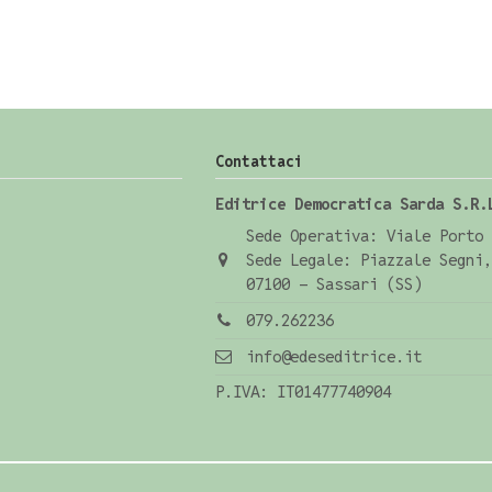
Contattaci
Editrice Democratica Sarda S.R.
Sede Operativa: Viale Porto 
Sede Legale: Piazzale Segni,
07100 - Sassari (SS)
079.262236
info@edeseditrice.it
P.IVA: IT01477740904