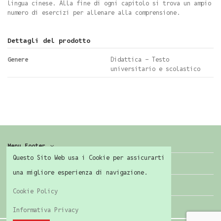
lingua cinese. Alla fine di ogni capitolo si trova un ampio
numero di esercizi per allenare alla comprensione.
Dettagli del prodotto
Genere
Didattica - Testo
universitario e scolastico
Menu Footer
Questo Sito Web usa i Cookie per assicurarti
Contattaci
una migliore esperienza di navigazione.
Seguici
Cookie Policy
Informativa Privacy