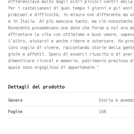
differenziava molto dagli altri piccoli centri della
Per i castellanesi di quel tempo i giorni e gli anni
problemi e difficoltà, in misura non differente da a
e in Italia. Ai più mancava tanto, ma ciò nonostante
Novecento possedevano una dote che forse a noi ora m
affrontare la vita con ottimismo e buon umore, sapev
l'altro, aiutarsi e anche ridere e scherzare. Ho pro
loro voglia di vivere, raccontando storie della gent
gioie e affetti. Spero di esserci riuscito e di aver
dimenticare ricordi e memorie, patrimonio prezioso d
quale sono orgoglioso di appartenere."
Dettagli del prodotto
Genere
Storia e anedd
Pagine
168