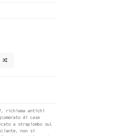
V, richiama antichi
glomerato di case
icato a strapiombo sul
aliante, non si