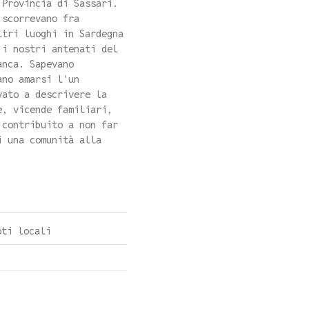
 Provincia di Sassari.
 scorrevano fra
ltri luoghi in Sardegna
 i nostri antenati del
anca. Sapevano
ano amarsi l'un
vato a descrivere la
e, vicende familiari,
 contribuito a non far
i una comunità alla
oti locali