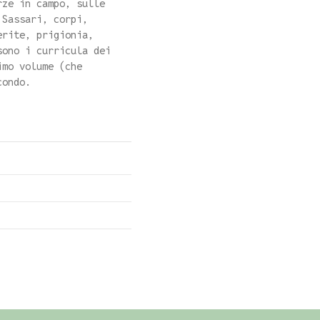
rze in campo, sulle
 Sassari, corpi,
erite, prigionia,
sono i curricula dei
imo volume (che
condo.