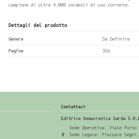
campione di oltre 4.000 vocaboli di uso corrente.
Dettagli del prodotto
Genere
Da Definire
Pagine
356
Contattaci
Editrice Democratica Sarda S.R.
Sede Operativa: Viale Porto 
Sede Legale: Piazzale Segni,