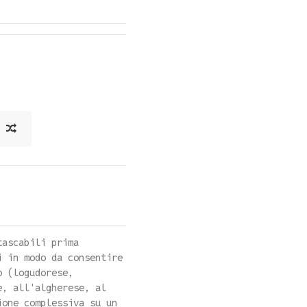
tascabili prima
i in modo da consentire
o (logudorese,
e, all'algherese, al
ione complessiva su un