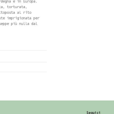
rdegna e in Europa.
ta, torturata,
ttoposta al rito
nte imprigionata per
seppe più nulla dal
Seguici