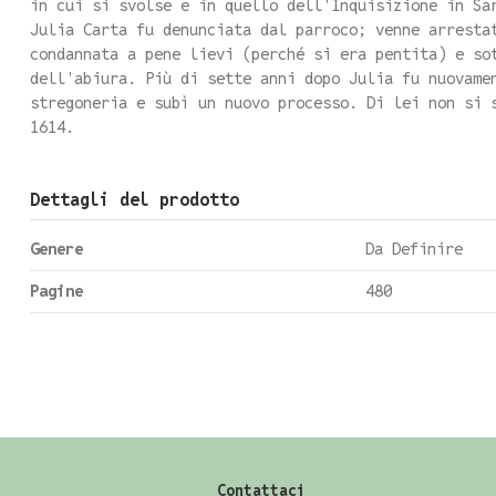
in cui si svolse e in quello dell'Inquisizione in Sa
Julia Carta fu denunciata dal parroco; venne arresta
condannata a pene lievi (perché si era pentita) e so
dell'abiura. Più di sette anni dopo Julia fu nuovame
stregoneria e subì un nuovo processo. Di lei non si 
1614.
Dettagli del prodotto
Genere
Da Definire
Pagine
480
Contattaci