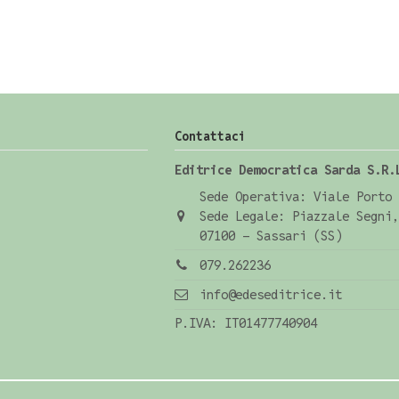
Contattaci
Editrice Democratica Sarda S.R.
Sede Operativa: Viale Porto 
Sede Legale: Piazzale Segni,
07100 - Sassari (SS)
079.262236
info@edeseditrice.it
P.IVA: IT01477740904