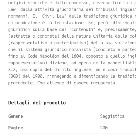
origini storiche e dalle connesse, diverse fonti di 
Law' dalla attività giudiziaria dei tribunali ingles
normanni, Il 'Civil Law' dalla tradizione giuridica 
di produzione è la legislazione. Se, però, distingui
giuridici sulla base dei 'contenuti' e, precisamente
(astratta o concreta) della natura unitaria della co
(rappresentativo o partecipativo) della sua volizion
che il sistema giuridico romanista (concreto e parte
fino al Code Napoléon del 1804, opposto a quello ing
rappresentativo) diviene, ad opera della pandettisti
XIX, una copia del diritto inglese, ed è così tradot
(BGB) del 1900, rinnegando e dimenticando la tradizi
precedente. Che attende di essere recuperata.
Dettagli del prodotto
Genere
Saggistica
Pagine
200