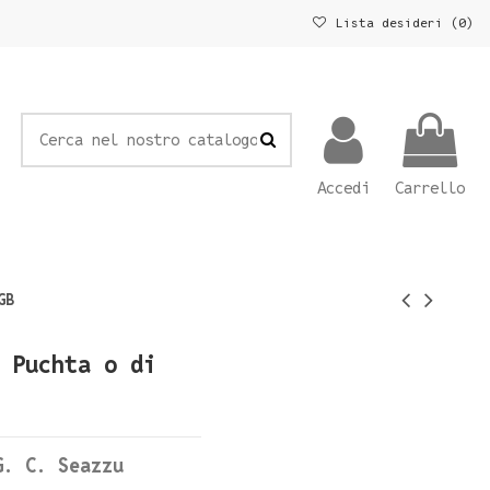
Lista desideri (
0
)
Accedi
Carrello
GB
 Puchta o di
G. C. Seazzu