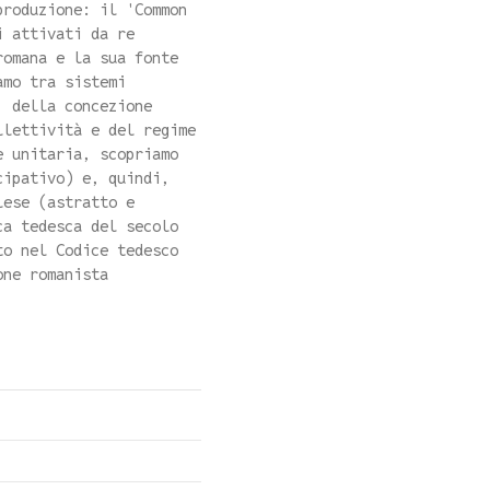
produzione: il 'Common
i attivati da re
romana e la sua fonte
amo tra sistemi
, della concezione
llettività e del regime
e unitaria, scopriamo
cipativo) e, quindi,
lese (astratto e
ca tedesca del secolo
to nel Codice tedesco
one romanista