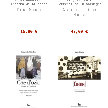
l'opera di Giuseppe
letteratura in Sardegna
Dessì
- 4 volumi
Dino Manca
A cura di Dino
Manca
15,00 €
48,00 €