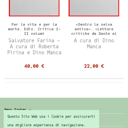
Per la vita e per la
«Dentro la selva
morte. Ediz. Critica I-
antica». «Letture
II volumi
critiche da Dante al
Novecento»
Salvatore Farina -
A cura di Dino
A cura di Roberta
Manca
Pirina e Dino Manca
40,00 €
22,00 €
Menu Footer
Questo Sito Web usa i Cookie per assicurarti
Contattaci
una migliore esperienza di navigazione.