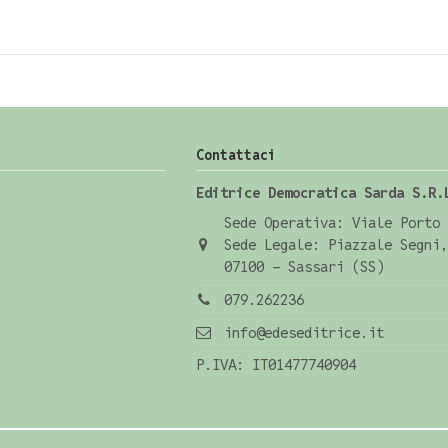
Contattaci
Editrice Democratica Sarda S.R.
Sede Operativa: Viale Porto 
Sede Legale: Piazzale Segni,
07100 - Sassari (SS)
079.262236
info@edeseditrice.it
P.IVA: IT01477740904