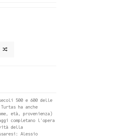
secoli 500 e 600 delle
 Turtas ha anche
ome, età, provenienza)
aggi completano l'opera
vità della
ssaresi: Alessio