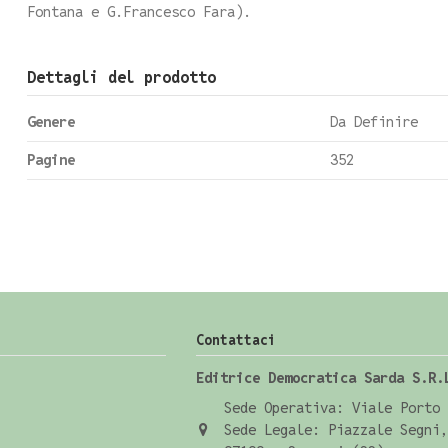
Fontana e G.Francesco Fara).
Dettagli del prodotto
Genere
Da Definire
Pagine
352
Contattaci
Editrice Democratica Sarda S.R.
Sede Operativa: Viale Porto 
Sede Legale: Piazzale Segni,