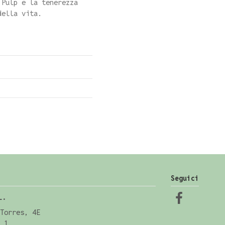
 Pulp e la tenerezza
della vita.
Seguici
L.
Torres, 4E
 1