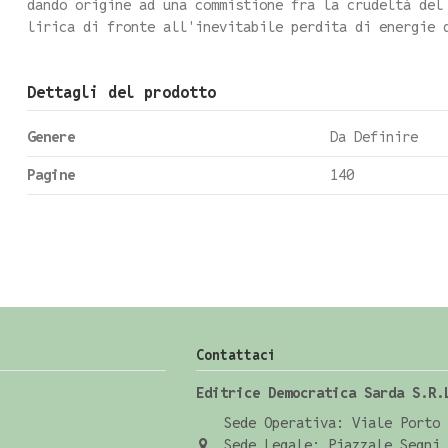
dando origine ad una commistione fra la crudeltà del
lirica di fronte all'inevitabile perdita di energie 
Dettagli del prodotto
Genere
Da Definire
Pagine
140
Contattaci
Editrice Democratica Sarda S.R.
Sede Operativa: Viale Porto 
Sede Legale: Piazzale Segni,