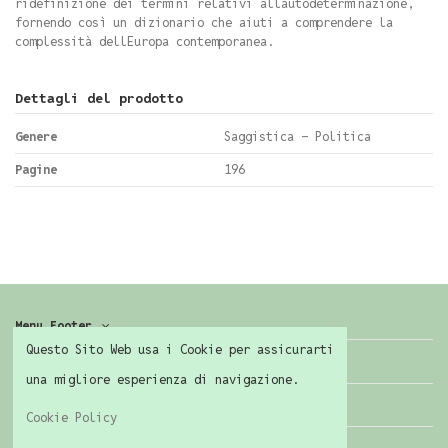
ridefinizione dei termini relativi allautodeterminazione,
fornendo così un dizionario che aiuti a comprendere la
complessità dellEuropa contemporanea.
Dettagli del prodotto
Genere
Saggistica - Politica
Pagine
196
Menu Footer
Questo Sito Web usa i Cookie per assicurarti
Contattaci
una migliore esperienza di navigazione.
Seguici
Cookie Policy