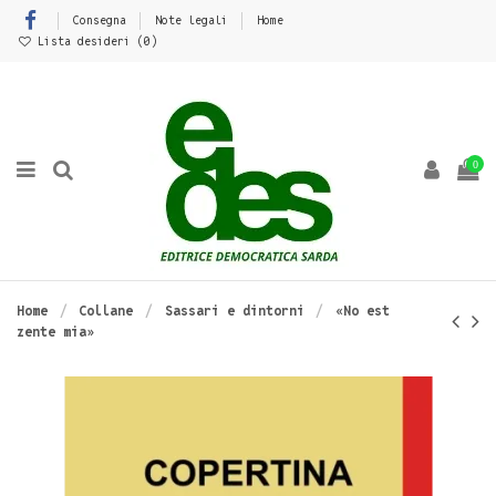
Consegna
Note legali
Home
Lista desideri (
0
)
0
Home
Collane
Sassari e dintorni
«No est
zente mia»