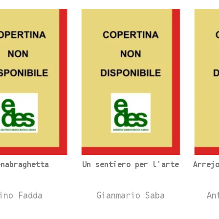
enabraghetta
Un sentiero per l'arte
Arrej
ino Fadda
Gianmario Saba
An