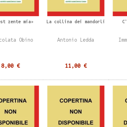
est zente mia»
La collina dei mandorli
C
colata Obino
Antonio Ledda
Im
8,00 €
11,00 €