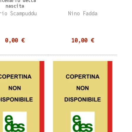
ntenario della
nascita
rio Scampuddu
Nino Fadda
0,00 €
10,00 €