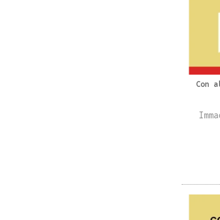
Con a
Imma