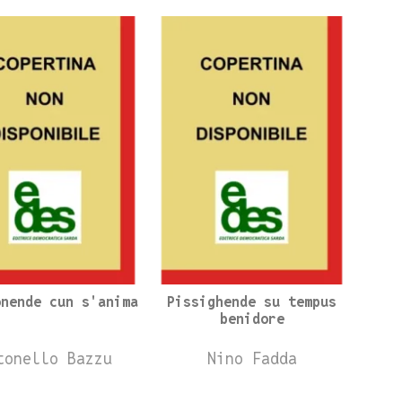
onende cun s'anima
Pissighende su tempus
benidore
tonello Bazzu
Nino Fadda