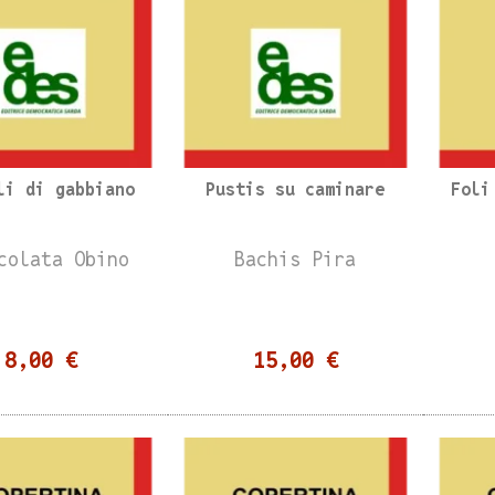
li di gabbiano
Pustis su caminare
Foli
colata Obino
Bachis Pira
8,00 €
15,00 €