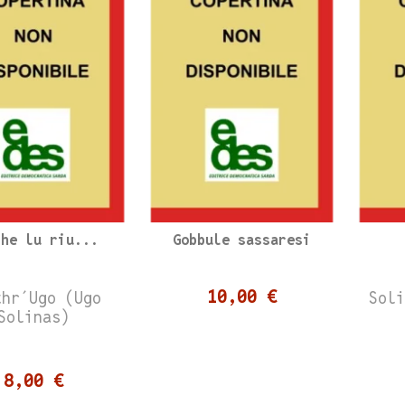
che lu riu...
Gobbule sassaresi
10,00 €
thr´Ugo (Ugo
Sol
Solinas)
8,00 €