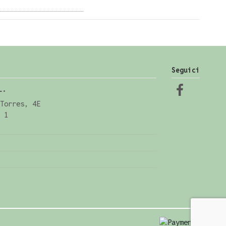
Seguici
L.
Torres, 4E
 1