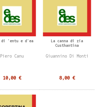
 di 'entu e d'ea
La canna di zia
Custhantina
Piero Canu
Giuannino Di Monti
10,00 €
8,00 €