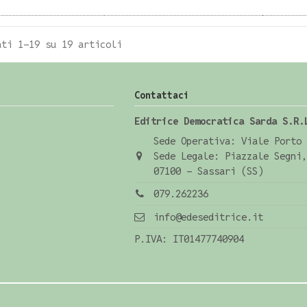
ati 1-19 su 19 articoli
Contattaci
Editrice Democratica Sarda S.R.
Sede Operativa: Viale Porto 
Sede Legale: Piazzale Segni,
07100 - Sassari (SS)
079.262236
info@edeseditrice.it
P.IVA: IT01477740904