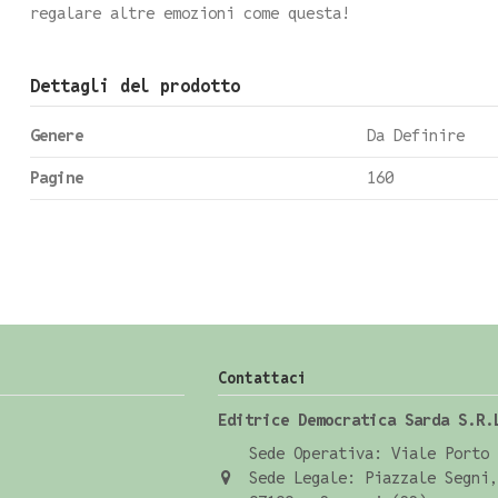
regalare altre emozioni come questa!
Dettagli del prodotto
Genere
Da Definire
Pagine
160
Contattaci
Editrice Democratica Sarda S.R.
Sede Operativa: Viale Porto 
Sede Legale: Piazzale Segni,