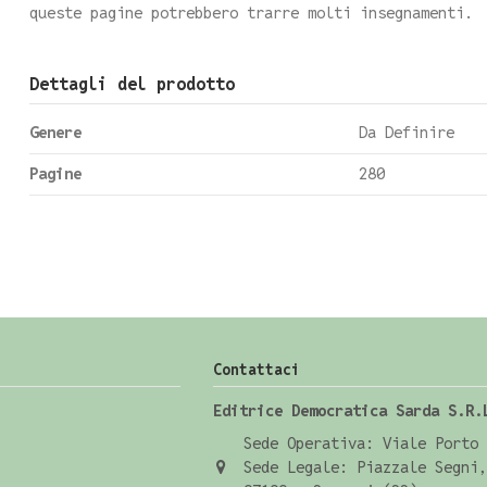
queste pagine potrebbero trarre molti insegnamenti.
Dettagli del prodotto
Genere
Da Definire
Pagine
280
Contattaci
Editrice Democratica Sarda S.R.
Sede Operativa: Viale Porto 
Sede Legale: Piazzale Segni,