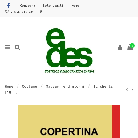
Consegna
Note legali
Home
Lista desideri (
0
)
0
Home
Collane
Sassari e dintorni
Tu che lu
riu...