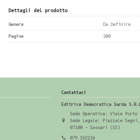
Dettagli del prodotto
Genere
Da Definire
Pagine
300
Contattaci
Editrice Democratica Sarda S.R.
Sede Operativa: Viale Porto 
Sede Legale: Piazzale Segni,
07100 - Sassari (SS)
079.262236