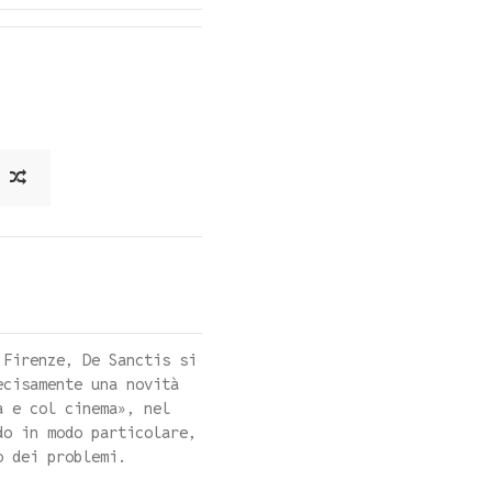
 Firenze, De Sanctis si
ecisamente una novità
a e col cinema», nel
do in modo particolare,
o dei problemi.