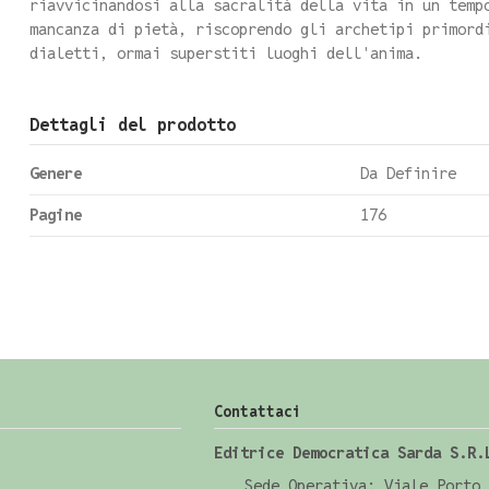
riavvicinandosi alla sacralità della vita in un temp
mancanza di pietà, riscoprendo gli archetipi primord
dialetti, ormai superstiti luoghi dell'anima.
Dettagli del prodotto
Genere
Da Definire
Pagine
176
Contattaci
Editrice Democratica Sarda S.R.
Sede Operativa: Viale Porto 