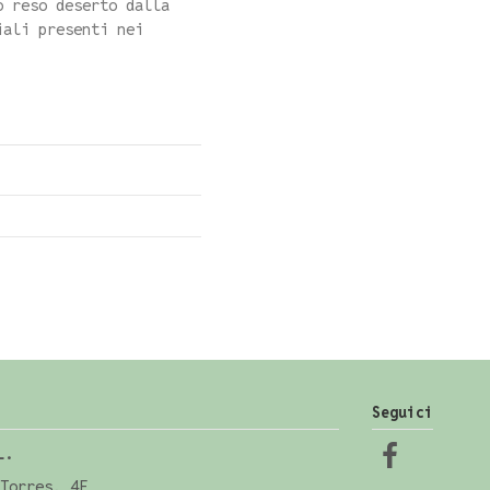
o reso deserto dalla
iali presenti nei
Seguici
L.
Torres, 4E