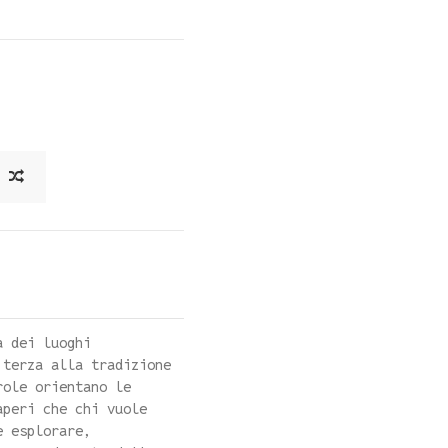
a dei luoghi
 terza alla tradizione
role orientano le
aperi che chi vuole
e esplorare,