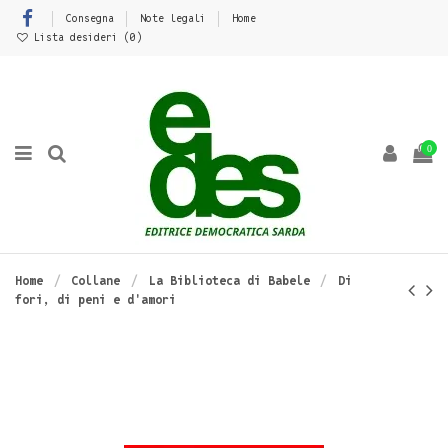
Consegna
Note legali
Home
Lista desideri (
0
)
0
Home
Collane
La Biblioteca di Babele
Di
fori, di peni e d'amori