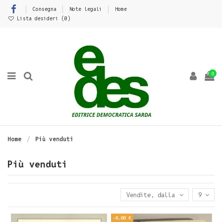
Consegna
Note legali
Home
Lista desideri (
0
)
0
Home
Più venduti
Più venduti
Vendite, dalla più alta all
9
-8,00 €