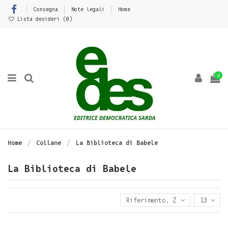
Consegna
Note legali
Home
Lista desideri (
0
)
0
Home
Collane
La Biblioteca di Babele
La Biblioteca di Babele
Riferimento, Z - A
13